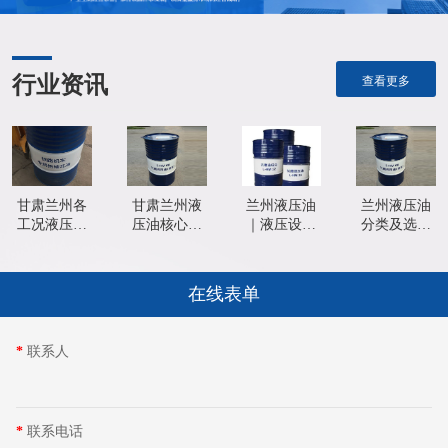
行业资讯
查看更多
甘肃兰州各
甘肃兰州液
兰州液压油
兰州液压油
工况液压油
压油核心性
｜液压设备
分类及选型
选型技巧｜
能指标｜专
的动力血液
技巧精准适
工程机械专
业油品品质
甘肃工业设
配工况更耐
用油品适配
判断指南
备必备介质
用
在线表单
方法
*
联系人
*
联系电话