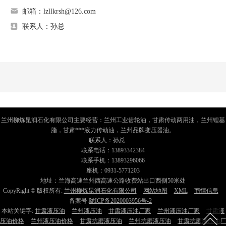
邮箱：lzllkrsh@126.com
联系人：孙总
兰州柳炼昆润石化有限公司主要经营：兰州工业齿轮油，甘肃传动两用油，兰州锂基
脂，甘肃***液力传动油，兰州品牌变压器油。
联系人：孙总
联系电话：13893342384
联系手机：13893296066
座机：0931-5771203
地址：兰海高速兰州西高速公路收费站出口西侧50米处
CopyRight © 版权所有:
兰州柳炼昆润石化有限公司
网站地图
XML
商情信息
备案号:
陇ICP备2020003956号-2
本站关键字:
甘肃液压油
兰州液压油
甘肃液压油厂家
兰州液压油厂家
甘肃液
压油价格
兰州液压油价格
甘肃抗磨液压油
兰州抗磨液压油
甘肃抗磨液压油厂