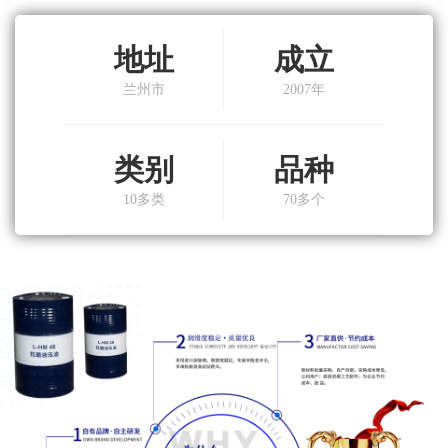
地址
成立
兰州市
2007年
类别
品种
10多类
70多个