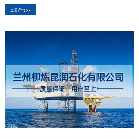
量、好的工艺技术和设备，为开发生产高质量的产品，提供高质量
我们将始终秉承“诚信服务”的服务理念为广大消费者带来更加优良
查看详情 >>
的技术服务创造了优越的条件，企业产品采用国家标准生产，在机
的产品和服务。
械、冶金、采煤、轻工、电力、交通等各个行业中得到了广泛的应
联系人：孙总
用。
联系电话：13893342384
联系手机：13893296066
座机：0931-5771203
传真：0931-5771288
地址：兰州市安宁区九合镇兰州西高速公路收费站出口西侧50米处