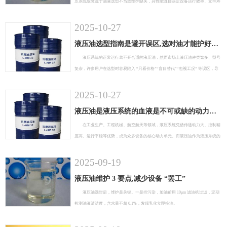
压系统故障源于油液选型不当或维护缺失，其性能直接决定设备运行效率、元件寿
命与作业安全性，是工业生产中不可忽视的关键耗材。
2025-10-27
液压油选型指南是避开误区,选对油才能护好系统
液压系统的正常运行离不开合适的液压油，然而市场上液压油种类繁多、型号
复杂，许多用户在选型时容易陷入 “只看价格”“盲目替代”“忽视工况” 等误区，导
致液压油与系统不匹配，引发设备故障。实际上，液压油选型需综合考虑系统工
况、设备要求、环境条件等因素，遵循科学方法，才能选到适配的产品，为液压系
2025-10-27
统提供可靠保障。
液压油是液压系统的血液是不可或缺的动力保障
在工业生产、工程机械、航空航天等领域，液压系统凭借传递动力大、控制精
度高、运行平稳等优势，成为众多设备的核心动力单元。而液压油作为液压系统的
“血液”，不仅承担着传递动力的关键作用，还肩负着润滑、冷却、防锈、密封等多
重使命，其性能好坏直接决定了液压系统的运行效率、使用寿命和安全性。
2025-09-19
液压油维护 3 要点,减少设备 “罢工”
液压油选对后，维护是关键。一是控污染，加油前用 10μm 滤油机过滤，定期
检测油液清洁度，含水量不超 0.1%，发现乳化立即换油。