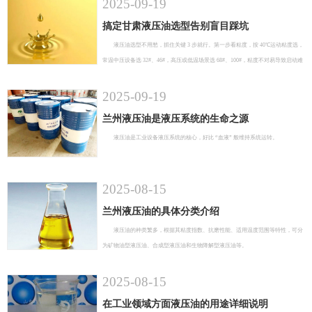
2025-09-19
搞定甘肃液压油选型告别盲目踩坑
液压油选型不用愁，抓住关键 3 步就行。第一步看粘度，按 40℃运动粘度选，
常温中压设备选 32#、46#，高压或低温场景选 68#、100#，粘度不对易导致启动难
或元件磨损。
2025-09-19
兰州液压油是液压系统的生命之源
液压油是工业设备液压系统的核心，好比 “血液” 般维持系统运转。
2025-08-15
兰州液压油的具体分类介绍
液压油的种类繁多，根据其粘度指数、抗磨性能、适用温度范围等特性，可分
为矿物油型液压油、合成型液压油和生物降解型液压油等。
2025-08-15
在工业领域方面液压油的用途详细说明