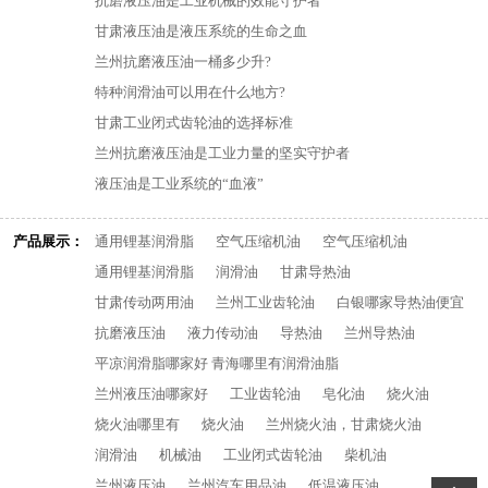
抗磨液压油是工业机械的效能守护者
甘肃液压油是液压系统的生命之血
兰州抗磨液压油一桶多少升?
特种润滑油可以用在什么地方?
甘肃工业闭式齿轮油的选择标准
兰州抗磨液压油是工业力量的坚实守护者
液压油是工业系统的“血液”
产品展示：
通用锂基润滑脂
空气压缩机油
空气压缩机油
通用锂基润滑脂
润滑油
甘肃导热油
甘肃传动两用油
兰州工业齿轮油
白银哪家导热油便宜
抗磨液压油
液力传动油
导热油
兰州导热油
平凉润滑脂哪家好 青海哪里有润滑油脂
兰州液压油哪家好
工业齿轮油
皂化油
烧火油
烧火油哪里有
烧火油
兰州烧火油，甘肃烧火油
润滑油
机械油
工业闭式齿轮油
柴机油
兰州液压油
兰州汽车用品油
低温液压油